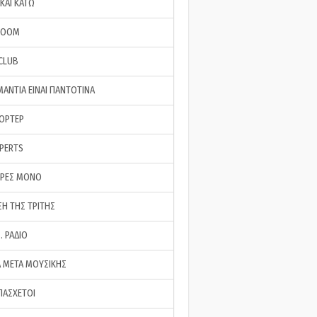
ΚΑΙ ΚΑΤΩ
ROOM
 CLUB
ΜΑΝΤΙΑ ΕΙΝΑΙ ΠΑΝΤΟΤΙΝΑ
ΠΟΡΤΕΡ
XPERTS
ΕΡΕΣ ΜΟΝΟ
ΣΗ ΤΗΣ ΤΡΙΤΗΣ
… ΡΑΔΙΟ
 ΜΕΤΑ ΜΟΥΣΙΚΗΣ
ΠΑΣΧΕΤΟΙ