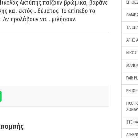
Νικόλας Ακτύπης παίζουν βρώμικα, βαράνε
ΕΠΙΘΕ
ης και εκτός… θέματος. Το επίπεδο το
GAME 
ς. Αν προλάβουν να… μιλήσουν.
ΤA «Π
ΑΡΗΣ 
ΝΙΚΟΣ
ΜΑΝΩΛ
FAIR P
ΡΕΠΟΡ
ΗΧΟΓΡ
ΧΟΝΔ
ΣΤΕΦΑ
κπομπής
ATHEN