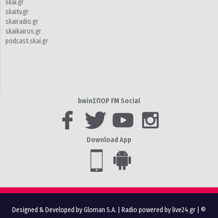
skai.gr
skaitv.gr
skairadio.gr
skaikairos.gr
podcast.skai.gr
bwinΣΠΟΡ FM Social
Download App
Designed & Developed by Gloman S.A.
|
Radio powered by live24.gr
| ©