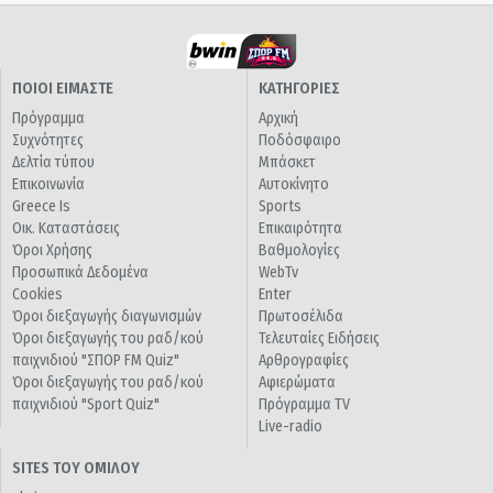
ΠΟΙΟΙ ΕΙΜΑΣΤΕ
ΚΑΤΗΓΟΡΙΕΣ
Πρόγραμμα
Αρχική
Συχνότητες
Ποδόσφαιρο
Δελτία τύπου
Μπάσκετ
Επικοινωνία
Αυτοκίνητο
Greece Is
Sports
Οικ. Καταστάσεις
Επικαιρότητα
Όροι Χρήσης
Βαθμολογίες
Προσωπικά Δεδομένα
WebTv
Cookies
Enter
Όροι διεξαγωγής διαγωνισμών
Πρωτοσέλιδα
Όροι διεξαγωγής του ραδ/κού
Τελευταίες Ειδήσεις
παιχνιδιού "ΣΠΟΡ FM Quiz"
Αρθρογραφίες
Όροι διεξαγωγής του ραδ/κού
Αφιερώματα
παιχνιδιού "Sport Quiz"
Πρόγραμμα TV
Live-radio
SITES ΤΟΥ ΟΜΙΛΟΥ