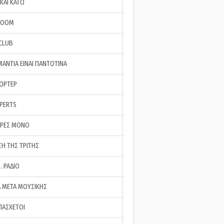
ΚΑΙ ΚΑΤΩ
ROOM
 CLUB
ΜΑΝΤΙΑ ΕΙΝΑΙ ΠΑΝΤΟΤΙΝΑ
ΠΟΡΤΕΡ
XPERTS
ΕΡΕΣ ΜΟΝΟ
ΣΗ ΤΗΣ ΤΡΙΤΗΣ
… ΡΑΔΙΟ
 ΜΕΤΑ ΜΟΥΣΙΚΗΣ
ΠΑΣΧΕΤΟΙ