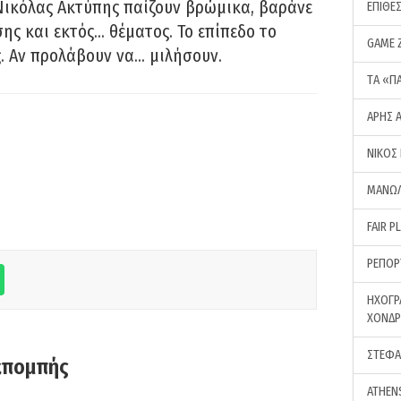
Νικόλας Ακτύπης παίζουν βρώμικα, βαράνε
ΕΠΙΘΕ
ης και εκτός… θέματος. Το επίπεδο το
GAME 
ς. Αν προλάβουν να… μιλήσουν.
ΤA «Π
ΑΡΗΣ 
ΝΙΚΟΣ
ΜΑΝΩΛ
FAIR P
ΡΕΠΟΡ
ΗΧΟΓΡ
ΧΟΝΔ
ΣΤΕΦΑ
κπομπής
ATHEN