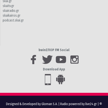
skai.gr
skaitv.gr
skairadio.gr
skaikairos.gr
podcast.skai.gr
bwinΣΠΟΡ FM Social
Download App
Designed & Developed by Gloman S.A.
|
Radio powered by live24.gr
| ©