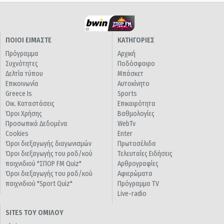
ΠΟΙΟΙ ΕΙΜΑΣΤΕ
ΚΑΤΗΓΟΡΙΕΣ
Πρόγραμμα
Αρχική
Συχνότητες
Ποδόσφαιρο
Δελτία τύπου
Μπάσκετ
Επικοινωνία
Αυτοκίνητο
Greece Is
Sports
Οικ. Καταστάσεις
Επικαιρότητα
Όροι Χρήσης
Βαθμολογίες
Προσωπικά Δεδομένα
WebTv
Cookies
Enter
Όροι διεξαγωγής διαγωνισμών
Πρωτοσέλιδα
Όροι διεξαγωγής του ραδ/κού
Τελευταίες Ειδήσεις
παιχνιδιού "ΣΠΟΡ FM Quiz"
Αρθρογραφίες
Όροι διεξαγωγής του ραδ/κού
Αφιερώματα
παιχνιδιού "Sport Quiz"
Πρόγραμμα TV
Live-radio
SITES ΤΟΥ ΟΜΙΛΟΥ