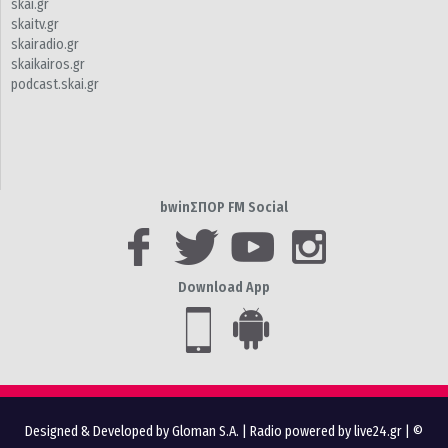
skai.gr
skaitv.gr
skairadio.gr
skaikairos.gr
podcast.skai.gr
bwinΣΠΟΡ FM Social
Download App
Designed & Developed by Gloman S.A.
|
Radio powered by live24.gr
| ©