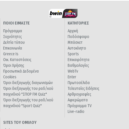
ΠΟΙΟΙ ΕΙΜΑΣΤΕ
ΚΑΤΗΓΟΡΙΕΣ
Πρόγραμμα
Αρχική
Συχνότητες
Ποδόσφαιρο
Δελτία τύπου
Μπάσκετ
Επικοινωνία
Αυτοκίνητο
Greece Is
Sports
Οικ. Καταστάσεις
Επικαιρότητα
Όροι Χρήσης
Βαθμολογίες
Προσωπικά Δεδομένα
WebTv
Cookies
Enter
Όροι διεξαγωγής διαγωνισμών
Πρωτοσέλιδα
Όροι διεξαγωγής του ραδ/κού
Τελευταίες Ειδήσεις
παιχνιδιού "ΣΠΟΡ FM Quiz"
Αρθρογραφίες
Όροι διεξαγωγής του ραδ/κού
Αφιερώματα
παιχνιδιού "Sport Quiz"
Πρόγραμμα TV
Live-radio
SITES ΤΟΥ ΟΜΙΛΟΥ