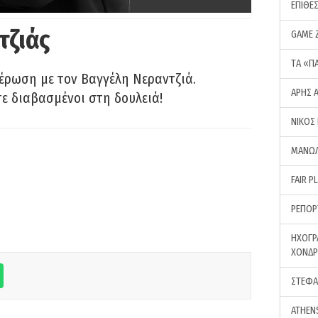
ΕΠΙΘΕ
τζιάς
GAME 
ΤA «Π
έρωση με τον Βαγγέλη Νεραντζιά.
ΑΡΗΣ 
τε διαβασμένοι στη δουλειά!
ΝΙΚΟΣ
ΜΑΝΩΛ
FAIR P
ΡΕΠΟΡ
ΗΧΟΓΡ
ΧΟΝΔ
ΣΤΕΦΑ
ATHEN