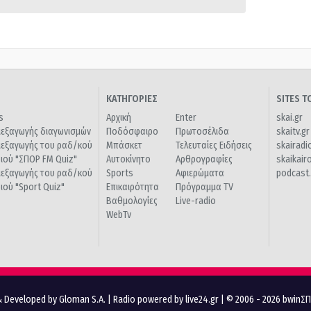
ΚΑΤΗΓΟΡΙΕΣ
SITES 
s
Αρχική
Enter
skai.gr
ιεξαγωγής διαγωνισμών
Ποδόσφαιρο
Πρωτοσέλιδα
skaitv.gr
ιεξαγωγής του ραδ/κού
Μπάσκετ
Τελευταίες Ειδήσεις
skairadi
διού "ΣΠΟΡ FM Quiz"
Αυτοκίνητο
Αρθρογραφίες
skaikair
ιεξαγωγής του ραδ/κού
Sports
Αφιερώματα
podcast.
διού "Sport Quiz"
Επικαιρότητα
Πρόγραμμα TV
Βαθμολογίες
Live-radio
WebTv
 Developed by Gloman S.A.
|
Radio powered by live24.gr
| © 2006 - 2026 bwinΣ