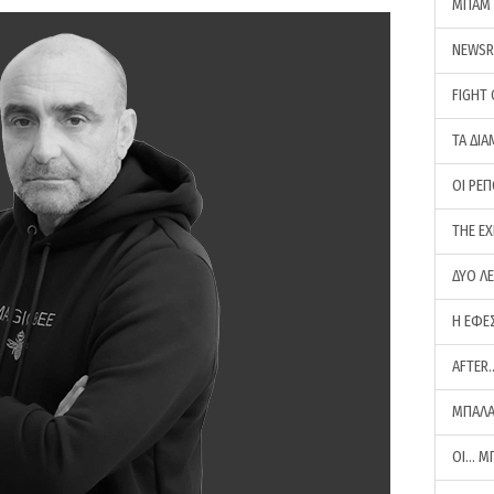
ΜΠΑΜ 
NEWS
FIGHT
ΤΑ ΔΙΑ
ΟΙ ΡΕ
THE E
ΔΥΟ Λ
Η ΕΦΕ
AFTER
ΜΠΑΛΑ
ΟΙ… Μ