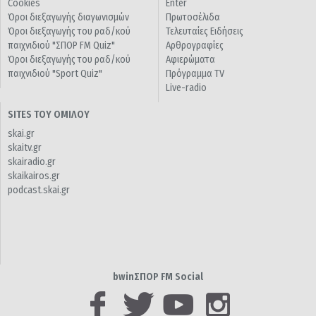
Cookies
Enter
Όροι διεξαγωγής διαγωνισμών
Πρωτοσέλιδα
Όροι διεξαγωγής του ραδ/κού
Τελευταίες Ειδήσεις
παιχνιδιού "ΣΠΟΡ FM Quiz"
Αρθρογραφίες
Όροι διεξαγωγής του ραδ/κού
Αφιερώματα
παιχνιδιού "Sport Quiz"
Πρόγραμμα TV
Live-radio
SITES ΤΟΥ ΟΜΙΛΟΥ
skai.gr
skaitv.gr
skairadio.gr
skaikairos.gr
podcast.skai.gr
bwinΣΠΟΡ FM Social