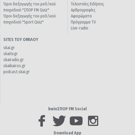
Όροι διεξαγωγής του ραδ/κού
Τελευταίες Ειδήσεις
παιχνιδιού "ΣΠΟΡ FM Quiz"
Αρθρογραφίες
Όροι διεξαγωγής του ραδ/κού
Αφιερώματα
παιχνιδιού "Sport Quiz"
Πρόγραμμα TV
Live-radio
SITES ΤΟΥ ΟΜΙΛΟΥ
skai.gr
skaitv.gr
skairadio.gr
skaikairos.gr
podcast.skai.gr
bwinΣΠΟΡ FM Social
Download App