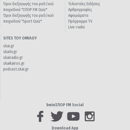
Όροι διεξαγωγής του ραδ/κού
Τελευταίες Ειδήσεις
παιχνιδιού "ΣΠΟΡ FM Quiz"
Αρθρογραφίες
Όροι διεξαγωγής του ραδ/κού
Αφιερώματα
παιχνιδιού "Sport Quiz"
Πρόγραμμα TV
Live-radio
SITES ΤΟΥ ΟΜΙΛΟΥ
skai.gr
skaitv.gr
skairadio.gr
skaikairos.gr
podcast.skai.gr
bwinΣΠΟΡ FM Social
Download App