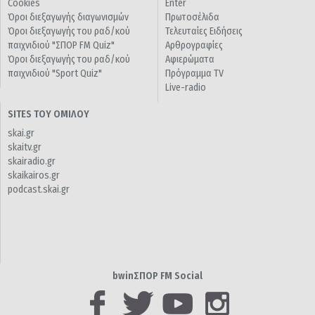
Cookies
Enter
Όροι διεξαγωγής διαγωνισμών
Πρωτοσέλιδα
Όροι διεξαγωγής του ραδ/κού
Τελευταίες Ειδήσεις
παιχνιδιού "ΣΠΟΡ FM Quiz"
Αρθρογραφίες
Όροι διεξαγωγής του ραδ/κού
Αφιερώματα
παιχνιδιού "Sport Quiz"
Πρόγραμμα TV
Live-radio
SITES ΤΟΥ ΟΜΙΛΟΥ
skai.gr
skaitv.gr
skairadio.gr
skaikairos.gr
podcast.skai.gr
bwinΣΠΟΡ FM Social