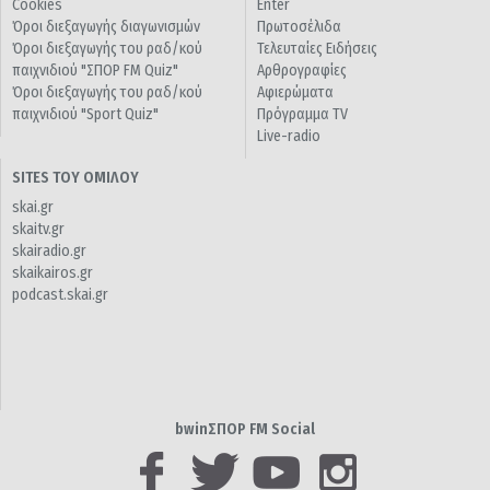
Cookies
Enter
Όροι διεξαγωγής διαγωνισμών
Πρωτοσέλιδα
Όροι διεξαγωγής του ραδ/κού
Τελευταίες Ειδήσεις
παιχνιδιού "ΣΠΟΡ FM Quiz"
Αρθρογραφίες
Όροι διεξαγωγής του ραδ/κού
Αφιερώματα
παιχνιδιού "Sport Quiz"
Πρόγραμμα TV
Live-radio
SITES ΤΟΥ ΟΜΙΛΟΥ
skai.gr
skaitv.gr
skairadio.gr
skaikairos.gr
podcast.skai.gr
bwinΣΠΟΡ FM Social