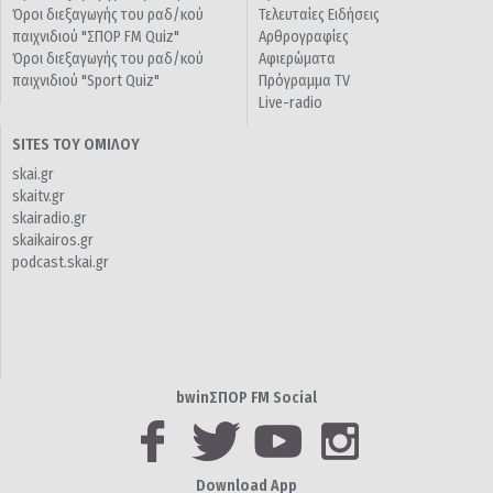
Όροι διεξαγωγής του ραδ/κού
Τελευταίες Ειδήσεις
παιχνιδιού "ΣΠΟΡ FM Quiz"
Αρθρογραφίες
Όροι διεξαγωγής του ραδ/κού
Αφιερώματα
παιχνιδιού "Sport Quiz"
Πρόγραμμα TV
Live-radio
SITES ΤΟΥ ΟΜΙΛΟΥ
skai.gr
skaitv.gr
skairadio.gr
skaikairos.gr
podcast.skai.gr
bwinΣΠΟΡ FM Social
Download App