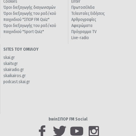
Cookies
Enter
Όροι διεξαγωγής διαγωνισμών
Πρωτοσέλιδα
Όροι διεξαγωγής του ραδ/κού
Τελευταίες Ειδήσεις
παιχνιδιού "ΣΠΟΡ FM Quiz"
Αρθρογραφίες
Όροι διεξαγωγής του ραδ/κού
Αφιερώματα
παιχνιδιού "Sport Quiz"
Πρόγραμμα TV
Live-radio
SITES ΤΟΥ ΟΜΙΛΟΥ
skai.gr
skaitv.gr
skairadio.gr
skaikairos.gr
podcast.skai.gr
bwinΣΠΟΡ FM Social