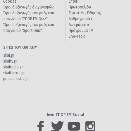
Cookies
Enter
Όροι διεξαγωγής διαγωνισμών
Πρωτοσέλιδα
Όροι διεξαγωγής του ραδ/κού
Τελευταίες Ειδήσεις
παιχνιδιού "ΣΠΟΡ FM Quiz"
Αρθρογραφίες
Όροι διεξαγωγής του ραδ/κού
Αφιερώματα
παιχνιδιού "Sport Quiz"
Πρόγραμμα TV
Live-radio
SITES ΤΟΥ ΟΜΙΛΟΥ
skai.gr
skaitv.gr
skairadio.gr
skaikairos.gr
podcast.skai.gr
bwinΣΠΟΡ FM Social