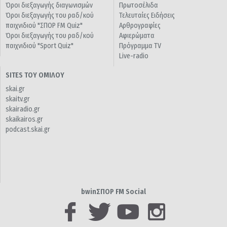
Όροι διεξαγωγής διαγωνισμών
Πρωτοσέλιδα
Όροι διεξαγωγής του ραδ/κού
Τελευταίες Ειδήσεις
παιχνιδιού "ΣΠΟΡ FM Quiz"
Αρθρογραφίες
Όροι διεξαγωγής του ραδ/κού
Αφιερώματα
παιχνιδιού "Sport Quiz"
Πρόγραμμα TV
Live-radio
SITES ΤΟΥ ΟΜΙΛΟΥ
skai.gr
skaitv.gr
skairadio.gr
skaikairos.gr
podcast.skai.gr
bwinΣΠΟΡ FM Social