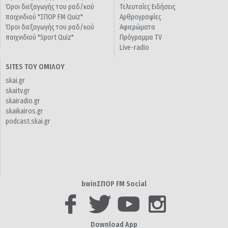
Όροι διεξαγωγής του ραδ/κού
Τελευταίες Ειδήσεις
παιχνιδιού "ΣΠΟΡ FM Quiz"
Αρθρογραφίες
Όροι διεξαγωγής του ραδ/κού
Αφιερώματα
παιχνιδιού "Sport Quiz"
Πρόγραμμα TV
Live-radio
SITES ΤΟΥ ΟΜΙΛΟΥ
skai.gr
skaitv.gr
skairadio.gr
skaikairos.gr
podcast.skai.gr
bwinΣΠΟΡ FM Social
Download App