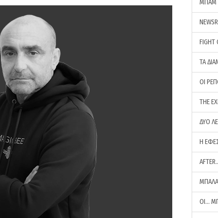
ΜΠΑΜ 
NEWS
FIGHT
ΤΑ ΔΙΑ
ΟΙ ΡΕ
THE E
ΔΥΟ Λ
Η ΕΦΕ
AFTER
ΜΠΑΛΑ
ΟΙ… Μ