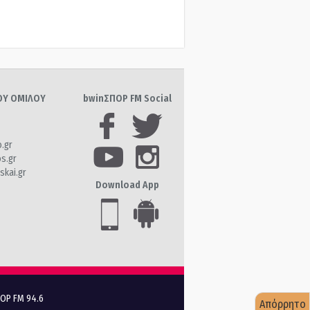
ΤΟΥ ΟΜΙΛΟΥ
bwinΣΠΟΡ FM Social
o.gr
os.gr
skai.gr
Download App
ΠΟΡ FM 94.6
Απόρρητο