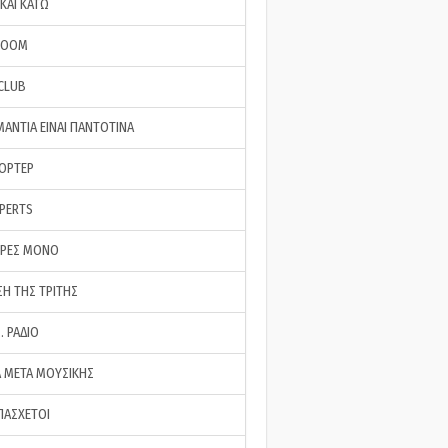
ΚΑΙ ΚΑΤΩ
ROOM
 CLUB
ΜΑΝΤΙΑ ΕΙΝΑΙ ΠΑΝΤΟΤΙΝΑ
ΠΟΡΤΕΡ
XPERTS
ΕΡΕΣ ΜΟΝΟ
ΣΗ ΤΗΣ ΤΡΙΤΗΣ
… ΡΑΔΙΟ
 ΜΕΤΑ ΜΟΥΣΙΚΗΣ
ΠΑΣΧΕΤΟΙ