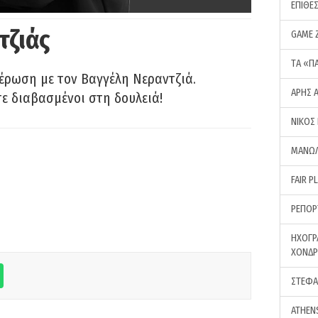
ΕΠΙΘΕ
τζιάς
GAME 
ΤA «Π
έρωση με τον Βαγγέλη Νεραντζιά.
ΑΡΗΣ 
τε διαβασμένοι στη δουλειά!
ΝΙΚΟΣ
ΜΑΝΩΛ
FAIR P
ΡΕΠΟΡ
ΗΧΟΓΡ
ΧΟΝΔ
ΣΤΕΦΑ
ATHEN