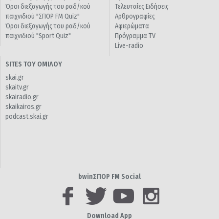
Όροι διεξαγωγής του ραδ/κού
Τελευταίες Ειδήσεις
παιχνιδιού "ΣΠΟΡ FM Quiz"
Αρθρογραφίες
Όροι διεξαγωγής του ραδ/κού
Αφιερώματα
παιχνιδιού "Sport Quiz"
Πρόγραμμα TV
Live-radio
SITES ΤΟΥ ΟΜΙΛΟΥ
skai.gr
skaitv.gr
skairadio.gr
skaikairos.gr
podcast.skai.gr
bwinΣΠΟΡ FM Social
Download App