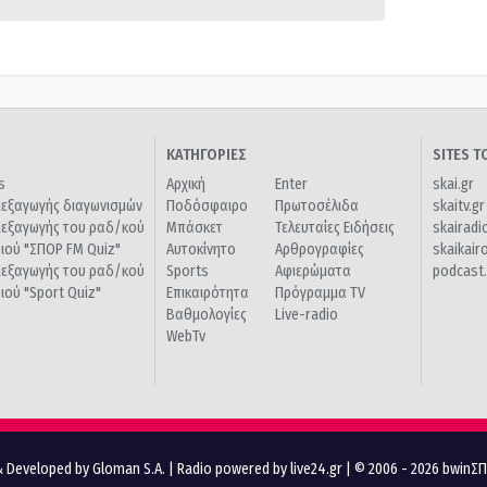
ΚΑΤΗΓΟΡΙΕΣ
SITES 
s
Αρχική
Enter
skai.gr
ιεξαγωγής διαγωνισμών
Ποδόσφαιρο
Πρωτοσέλιδα
skaitv.gr
ιεξαγωγής του ραδ/κού
Μπάσκετ
Τελευταίες Ειδήσεις
skairadi
διού "ΣΠΟΡ FM Quiz"
Αυτοκίνητο
Αρθρογραφίες
skaikair
ιεξαγωγής του ραδ/κού
Sports
Αφιερώματα
podcast.
διού "Sport Quiz"
Επικαιρότητα
Πρόγραμμα TV
Βαθμολογίες
Live-radio
WebTv
 Developed by Gloman S.A.
|
Radio powered by live24.gr
| © 2006 - 2026 bwinΣ