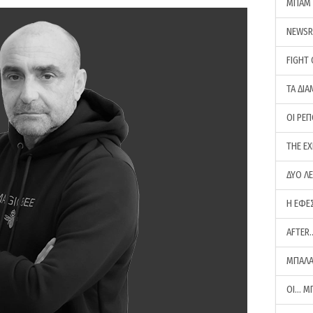
ΜΠΑΜ 
NEWS
FIGHT
ΤΑ ΔΙΑ
ΟΙ ΡΕ
THE E
ΔΥΟ Λ
Η ΕΦΕ
AFTER
ΜΠΑΛΑ
ΟΙ… Μ