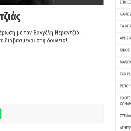
ΕΠΙΘΕ
τζιάς
GAME 
ΤA «Π
έρωση με τον Βαγγέλη Νεραντζιά.
ΑΡΗΣ 
τε διαβασμένοι στη δουλειά!
ΝΙΚΟΣ
ΜΑΝΩΛ
FAIR P
ΡΕΠΟΡ
ΗΧΟΓΡ
ΧΟΝΔ
ΣΤΕΦΑ
ATHEN