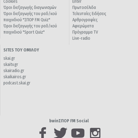
Cookies
Enter
Όροι διεξαγωγής διαγωνισμών
Πρωτοσέλιδα
Όροι διεξαγωγής του ραδ/κού
Τελευταίες Ειδήσεις
παιχνιδιού "ΣΠΟΡ FM Quiz"
Αρθρογραφίες
Όροι διεξαγωγής του ραδ/κού
Αφιερώματα
παιχνιδιού "Sport Quiz"
Πρόγραμμα TV
Live-radio
SITES ΤΟΥ ΟΜΙΛΟΥ
skai.gr
skaitv.gr
skairadio.gr
skaikairos.gr
podcast.skai.gr
bwinΣΠΟΡ FM Social