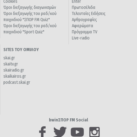
Cookies
Enter
Όροι διεξαγωγής διαγωνισμών
Πρωτοσέλιδα
Όροι διεξαγωγής του ραδ/κού
Τελευταίες Ειδήσεις
παιχνιδιού "ΣΠΟΡ FM Quiz"
Αρθρογραφίες
Όροι διεξαγωγής του ραδ/κού
Αφιερώματα
παιχνιδιού "Sport Quiz"
Πρόγραμμα TV
Live-radio
SITES ΤΟΥ ΟΜΙΛΟΥ
skai.gr
skaitv.gr
skairadio.gr
skaikairos.gr
podcast.skai.gr
bwinΣΠΟΡ FM Social