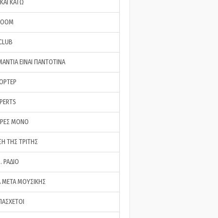
ΚΑΙ ΚΑΤΩ
ROOM
 CLUB
ΜΑΝΤΙΑ ΕΙΝΑΙ ΠΑΝΤΟΤΙΝΑ
ΠΟΡΤΕΡ
XPERTS
ΕΡΕΣ ΜΟΝΟ
ΣΗ ΤΗΣ ΤΡΙΤΗΣ
… ΡΑΔΙΟ
 ΜΕΤΑ ΜΟΥΣΙΚΗΣ
ΠΑΣΧΕΤΟΙ