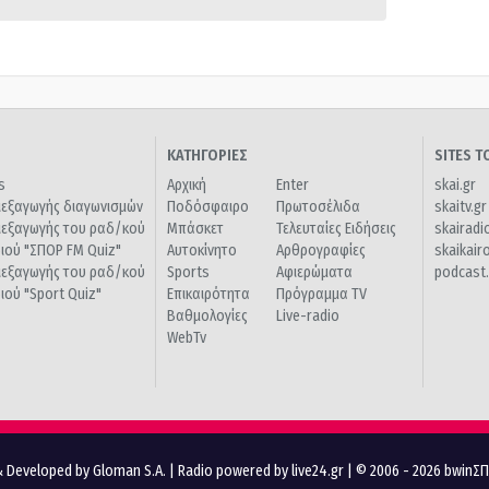
ΚΑΤΗΓΟΡΙΕΣ
SITES 
s
Αρχική
Enter
skai.gr
ιεξαγωγής διαγωνισμών
Ποδόσφαιρο
Πρωτοσέλιδα
skaitv.gr
ιεξαγωγής του ραδ/κού
Μπάσκετ
Τελευταίες Ειδήσεις
skairadi
διού "ΣΠΟΡ FM Quiz"
Αυτοκίνητο
Αρθρογραφίες
skaikair
ιεξαγωγής του ραδ/κού
Sports
Αφιερώματα
podcast.
διού "Sport Quiz"
Επικαιρότητα
Πρόγραμμα TV
Βαθμολογίες
Live-radio
WebTv
 Developed by Gloman S.A.
|
Radio powered by live24.gr
| © 2006 - 2026 bwinΣ