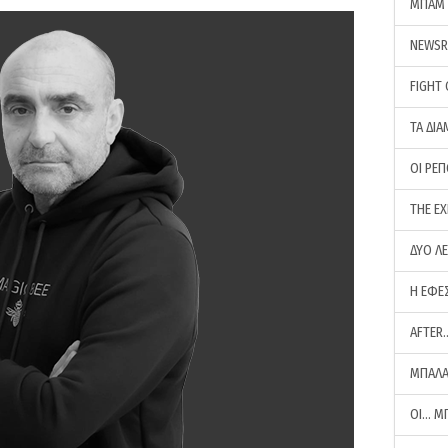
ΜΠΑΜ 
NEWS
FIGHT
ΤΑ ΔΙΑ
ΟΙ ΡΕ
THE E
ΔΥΟ Λ
Η ΕΦΕ
AFTER
ΜΠΑΛΑ
ΟΙ… Μ