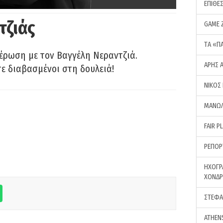
ΕΠΙΘΕ
τζιάς
GAME 
ΤA «Π
έρωση με τον Βαγγέλη Νεραντζιά.
ΑΡΗΣ 
τε διαβασμένοι στη δουλειά!
ΝΙΚΟΣ
ΜΑΝΩΛ
FAIR P
ΡΕΠΟΡ
ΗΧΟΓΡ
ΧΟΝΔ
ΣΤΕΦΑ
ATHEN