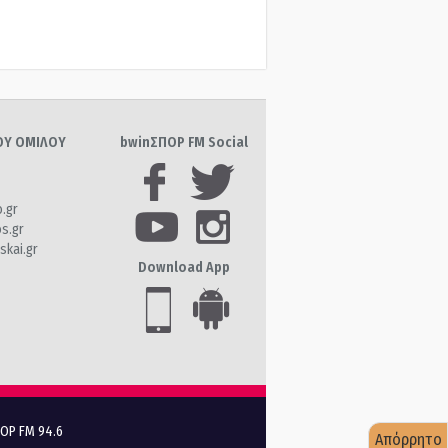
ΤΟΥ ΟΜΙΛΟΥ
bwinΣΠΟΡ FM Social
o.gr
os.gr
skai.gr
Download App
ΠΟΡ FM 94.6
Απόρρητο