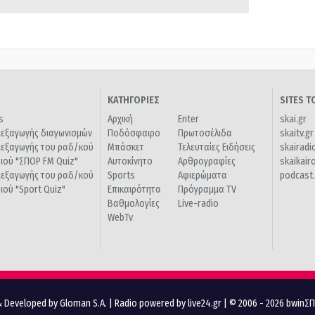
ΚΑΤΗΓΟΡΙΕΣ
SITES 
s
Αρχική
Enter
skai.gr
ιεξαγωγής διαγωνισμών
Ποδόσφαιρο
Πρωτοσέλιδα
skaitv.gr
ιεξαγωγής του ραδ/κού
Μπάσκετ
Τελευταίες Ειδήσεις
skairadi
διού "ΣΠΟΡ FM Quiz"
Αυτοκίνητο
Αρθρογραφίες
skaikair
ιεξαγωγής του ραδ/κού
Sports
Αφιερώματα
podcast.
διού "Sport Quiz"
Επικαιρότητα
Πρόγραμμα TV
Βαθμολογίες
Live-radio
WebTv
 Developed by Gloman S.A.
|
Radio powered by live24.gr
| © 2006 - 2026 bwinΣ