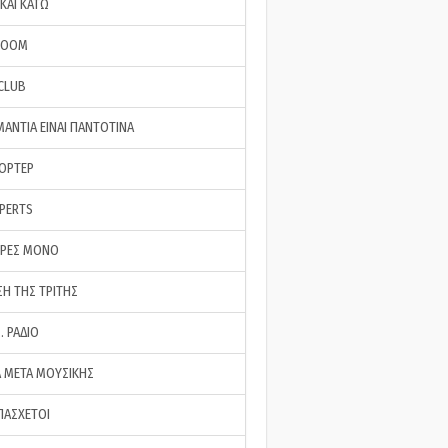
ΚΑΙ ΚΑΤΩ
ROOM
 CLUB
ΜΑΝΤΙΑ ΕΙΝΑΙ ΠΑΝΤΟΤΙΝΑ
ΠΟΡΤΕΡ
XPERTS
ΕΡΕΣ ΜΟΝΟ
ΣΗ ΤΗΣ ΤΡΙΤΗΣ
… ΡΑΔΙΟ
 ΜΕΤΑ ΜΟΥΣΙΚΗΣ
ΠΑΣΧΕΤΟΙ