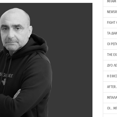
ΜΠΑΜ 
NEWS
FIGHT
ΤΑ ΔΙΑ
ΟΙ ΡΕ
THE E
ΔΥΟ Λ
Η ΕΦΕ
AFTER
ΜΠΑΛΑ
ΟΙ… Μ