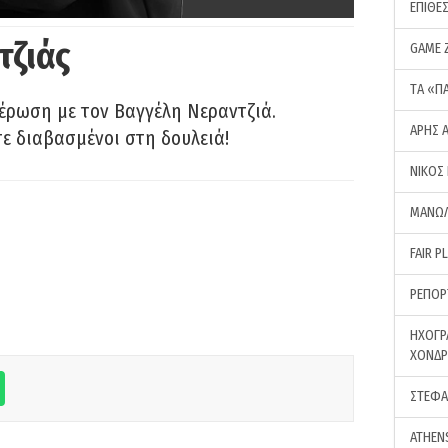
ΕΠΙΘΕ
τζιάς
GAME 
ΤA «Π
έρωση με τον Βαγγέλη Νεραντζιά.
ΑΡΗΣ 
τε διαβασμένοι στη δουλειά!
ΝΙΚΟΣ
ΜΑΝΩΛ
FAIR P
ΡΕΠΟΡ
ΗΧΟΓΡ
ΧΟΝΔ
ΣΤΕΦΑ
ATHEN