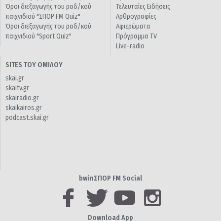
Όροι διεξαγωγής του ραδ/κού
Τελευταίες Ειδήσεις
παιχνιδιού "ΣΠΟΡ FM Quiz"
Αρθρογραφίες
Όροι διεξαγωγής του ραδ/κού
Αφιερώματα
παιχνιδιού "Sport Quiz"
Πρόγραμμα TV
Live-radio
SITES ΤΟΥ ΟΜΙΛΟΥ
skai.gr
skaitv.gr
skairadio.gr
skaikairos.gr
podcast.skai.gr
bwinΣΠΟΡ FM Social
Download App