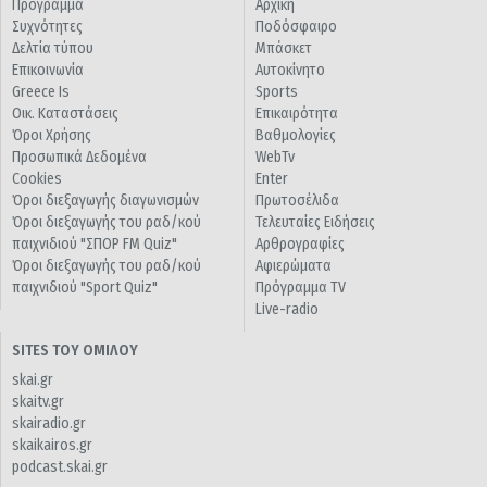
Πρόγραμμα
Αρχική
Συχνότητες
Ποδόσφαιρο
Δελτία τύπου
Μπάσκετ
Επικοινωνία
Αυτοκίνητο
Greece Is
Sports
Οικ. Καταστάσεις
Επικαιρότητα
Όροι Χρήσης
Βαθμολογίες
Προσωπικά Δεδομένα
WebTv
Cookies
Enter
Όροι διεξαγωγής διαγωνισμών
Πρωτοσέλιδα
Όροι διεξαγωγής του ραδ/κού
Τελευταίες Ειδήσεις
παιχνιδιού "ΣΠΟΡ FM Quiz"
Αρθρογραφίες
Όροι διεξαγωγής του ραδ/κού
Αφιερώματα
παιχνιδιού "Sport Quiz"
Πρόγραμμα TV
Live-radio
SITES ΤΟΥ ΟΜΙΛΟΥ
skai.gr
skaitv.gr
skairadio.gr
skaikairos.gr
podcast.skai.gr