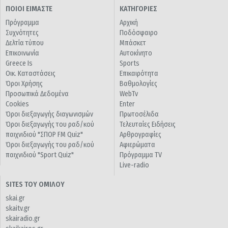
ΠΟΙΟΙ ΕΙΜΑΣΤΕ
ΚΑΤΗΓΟΡΙΕΣ
Πρόγραμμα
Αρχική
Συχνότητες
Ποδόσφαιρο
Δελτία τύπου
Μπάσκετ
Επικοινωνία
Αυτοκίνητο
Greece Is
Sports
Οικ. Καταστάσεις
Επικαιρότητα
Όροι Χρήσης
Βαθμολογίες
Προσωπικά Δεδομένα
WebTv
Cookies
Enter
Όροι διεξαγωγής διαγωνισμών
Πρωτοσέλιδα
Όροι διεξαγωγής του ραδ/κού
Τελευταίες Ειδήσεις
παιχνιδιού "ΣΠΟΡ FM Quiz"
Αρθρογραφίες
Όροι διεξαγωγής του ραδ/κού
Αφιερώματα
παιχνιδιού "Sport Quiz"
Πρόγραμμα TV
Live-radio
SITES ΤΟΥ ΟΜΙΛΟΥ
skai.gr
skaitv.gr
skairadio.gr