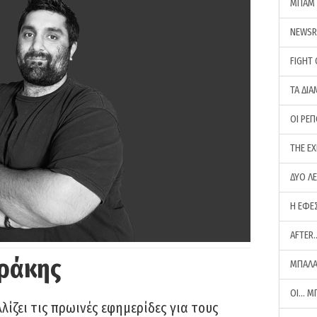
ΜΠΑΜ 
NEWS
FIGHT
ΤΑ ΔΙΑ
ΟΙ ΡΕ
THE E
ΔΥΟ Λ
Η ΕΦΕ
AFTER
ράκης
ΜΠΑΛΑ
ΟΙ… Μ
ίζει τις πρωινές εφημερίδες για τους