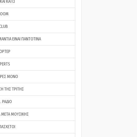
ΚΑΙ ΚΑΤΩ
ROOM
 CLUB
ΜΑΝΤΙΑ ΕΙΝΑΙ ΠΑΝΤΟΤΙΝΑ
ΠΟΡΤΕΡ
XPERTS
ΕΡΕΣ ΜΟΝΟ
ΣΗ ΤΗΣ ΤΡΙΤΗΣ
… ΡΑΔΙΟ
 ΜΕΤΑ ΜΟΥΣΙΚΗΣ
ΠΑΣΧΕΤΟΙ