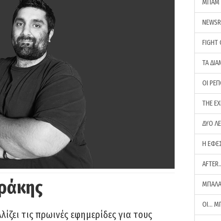
ΜΠΑΜ 
NEWS
FIGHT
ΤΑ ΔΙΑ
ΟΙ ΡΕ
THE E
ΔΥΟ Λ
Η ΕΦΕ
AFTER
ράκης
ΜΠΑΛΑ
ΟΙ… Μ
ίζει τις πρωινές εφημερίδες για τους