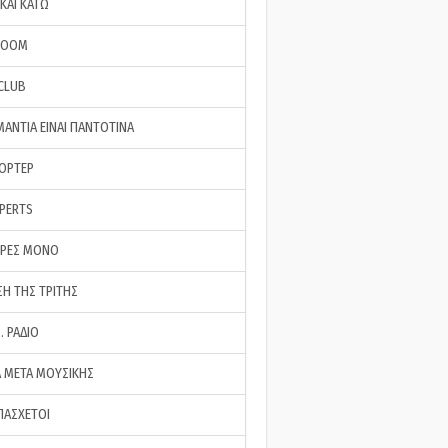
ΚΑΙ ΚΑΤΩ
ROOM
 CLUB
ΜΑΝΤΙΑ ΕΙΝΑΙ ΠΑΝΤΟΤΙΝΑ
ΠΟΡΤΕΡ
XPERTS
ΕΡΕΣ ΜΟΝΟ
ΣΗ ΤΗΣ ΤΡΙΤΗΣ
… ΡΑΔΙΟ
 ΜΕΤΑ ΜΟΥΣΙΚΗΣ
ΠΑΣΧΕΤΟΙ