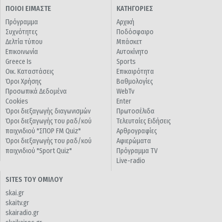
ΠΟΙΟΙ ΕΙΜΑΣΤΕ
ΚΑΤΗΓΟΡΙΕΣ
Πρόγραμμα
Αρχική
Συχνότητες
Ποδόσφαιρο
Δελτία τύπου
Μπάσκετ
Επικοινωνία
Αυτοκίνητο
Greece Is
Sports
Οικ. Καταστάσεις
Επικαιρότητα
Όροι Χρήσης
Βαθμολογίες
Προσωπικά Δεδομένα
WebTv
Cookies
Enter
Όροι διεξαγωγής διαγωνισμών
Πρωτοσέλιδα
Όροι διεξαγωγής του ραδ/κού
Τελευταίες Ειδήσεις
παιχνιδιού "ΣΠΟΡ FM Quiz"
Αρθρογραφίες
Όροι διεξαγωγής του ραδ/κού
Αφιερώματα
παιχνιδιού "Sport Quiz"
Πρόγραμμα TV
Live-radio
SITES ΤΟΥ ΟΜΙΛΟΥ
skai.gr
skaitv.gr
skairadio.gr