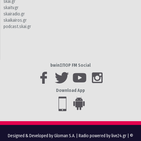
skai.gr
skaitv.gr
skairadio.gr
skaikairos.gr
podcast.skai.gr
bwinΣΠΟΡ FM Social
Download App
Designed & Developed by Gloman S.A.
|
Radio powered by live24.gr
| ©