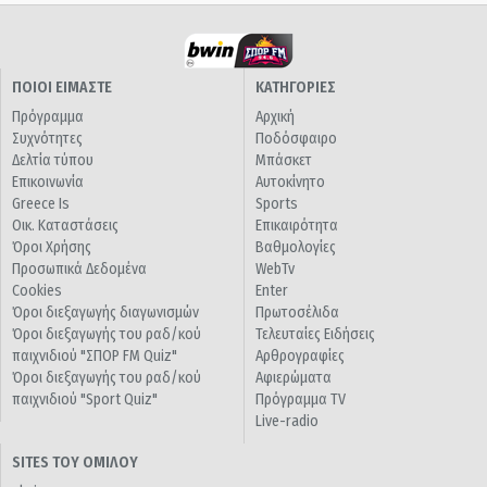
ΠΟΙΟΙ ΕΙΜΑΣΤΕ
ΚΑΤΗΓΟΡΙΕΣ
Πρόγραμμα
Αρχική
Συχνότητες
Ποδόσφαιρο
Δελτία τύπου
Μπάσκετ
Επικοινωνία
Αυτοκίνητο
Greece Is
Sports
Οικ. Καταστάσεις
Επικαιρότητα
Όροι Χρήσης
Βαθμολογίες
Προσωπικά Δεδομένα
WebTv
Cookies
Enter
Όροι διεξαγωγής διαγωνισμών
Πρωτοσέλιδα
Όροι διεξαγωγής του ραδ/κού
Τελευταίες Ειδήσεις
παιχνιδιού "ΣΠΟΡ FM Quiz"
Αρθρογραφίες
Όροι διεξαγωγής του ραδ/κού
Αφιερώματα
παιχνιδιού "Sport Quiz"
Πρόγραμμα TV
Live-radio
SITES ΤΟΥ ΟΜΙΛΟΥ