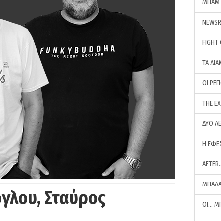
ΜΠΑΜ 
NEWS
FIGHT
ΤΑ ΔΙΑ
ΟΙ ΡΕ
THE E
ΔΥΟ Λ
Η ΕΦΕ
AFTER
ΜΠΑΛΑ
γλου, Σταύρος
ΟΙ… Μ