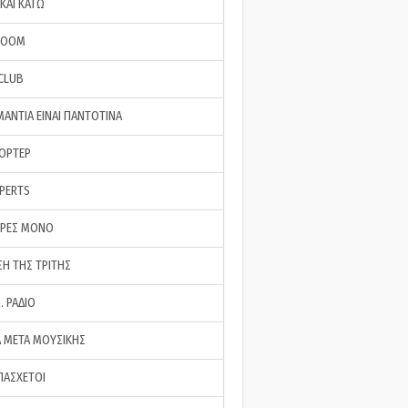
ΚΑΙ ΚΑΤΩ
ROOM
 CLUB
ΜΑΝΤΙΑ ΕΙΝΑΙ ΠΑΝΤΟΤΙΝΑ
ΠΟΡΤΕΡ
XPERTS
ΕΡΕΣ ΜΟΝΟ
ΣΗ ΤΗΣ ΤΡΙΤΗΣ
… ΡΑΔΙΟ
 ΜΕΤΑ ΜΟΥΣΙΚΗΣ
ΠΑΣΧΕΤΟΙ