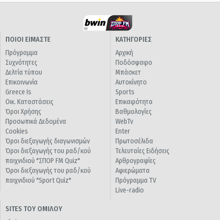
ΠΟΙΟΙ ΕΙΜΑΣΤΕ
ΚΑΤΗΓΟΡΙΕΣ
Πρόγραμμα
Αρχική
Συχνότητες
Ποδόσφαιρο
Δελτία τύπου
Μπάσκετ
Επικοινωνία
Αυτοκίνητο
Greece Is
Sports
Οικ. Καταστάσεις
Επικαιρότητα
Όροι Χρήσης
Βαθμολογίες
Προσωπικά Δεδομένα
WebTv
Cookies
Enter
Όροι διεξαγωγής διαγωνισμών
Πρωτοσέλιδα
Όροι διεξαγωγής του ραδ/κού
Τελευταίες Ειδήσεις
παιχνιδιού "ΣΠΟΡ FM Quiz"
Αρθρογραφίες
Όροι διεξαγωγής του ραδ/κού
Αφιερώματα
παιχνιδιού "Sport Quiz"
Πρόγραμμα TV
Live-radio
SITES ΤΟΥ ΟΜΙΛΟΥ