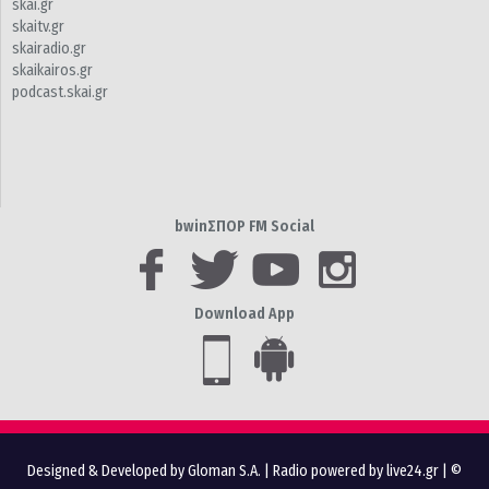
skai.gr
skaitv.gr
skairadio.gr
skaikairos.gr
podcast.skai.gr
bwinΣΠΟΡ FM Social
Download App
Designed & Developed by Gloman S.A.
|
Radio powered by live24.gr
| ©