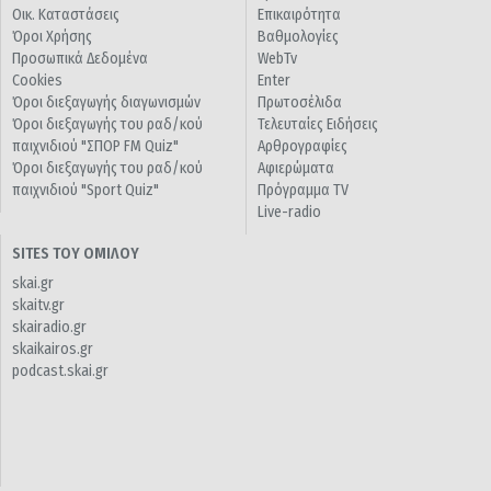
Οικ. Καταστάσεις
Επικαιρότητα
Όροι Χρήσης
Βαθμολογίες
Προσωπικά Δεδομένα
WebTv
Cookies
Enter
Όροι διεξαγωγής διαγωνισμών
Πρωτοσέλιδα
Όροι διεξαγωγής του ραδ/κού
Τελευταίες Ειδήσεις
παιχνιδιού "ΣΠΟΡ FM Quiz"
Αρθρογραφίες
Όροι διεξαγωγής του ραδ/κού
Αφιερώματα
παιχνιδιού "Sport Quiz"
Πρόγραμμα TV
Live-radio
SITES ΤΟΥ ΟΜΙΛΟΥ
skai.gr
skaitv.gr
skairadio.gr
skaikairos.gr
podcast.skai.gr