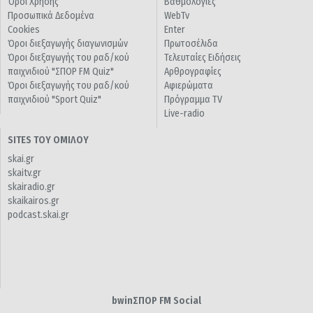
Όροι Χρήσης
Βαθμολογίες
Προσωπικά Δεδομένα
WebTv
Cookies
Enter
Όροι διεξαγωγής διαγωνισμών
Πρωτοσέλιδα
Όροι διεξαγωγής του ραδ/κού
Τελευταίες Ειδήσεις
παιχνιδιού "ΣΠΟΡ FM Quiz"
Αρθρογραφίες
Όροι διεξαγωγής του ραδ/κού
Αφιερώματα
παιχνιδιού "Sport Quiz"
Πρόγραμμα TV
Live-radio
SITES ΤΟΥ ΟΜΙΛΟΥ
skai.gr
skaitv.gr
skairadio.gr
skaikairos.gr
podcast.skai.gr
bwinΣΠΟΡ FM Social