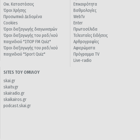
Οικ. Καταστάσεις
Επικαιρότητα
Όροι Χρήσης
Βαθμολογίες
Προσωπικά Δεδομένα
WebTv
Cookies
Enter
Όροι διεξαγωγής διαγωνισμών
Πρωτοσέλιδα
Όροι διεξαγωγής του ραδ/κού
Τελευταίες Ειδήσεις
παιχνιδιού "ΣΠΟΡ FM Quiz"
Αρθρογραφίες
Όροι διεξαγωγής του ραδ/κού
Αφιερώματα
παιχνιδιού "Sport Quiz"
Πρόγραμμα TV
Live-radio
SITES ΤΟΥ ΟΜΙΛΟΥ
skai.gr
skaitv.gr
skairadio.gr
skaikairos.gr
podcast.skai.gr