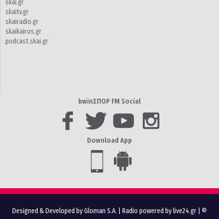
skai.gr
skaitv.gr
skairadio.gr
skaikairos.gr
podcast.skai.gr
bwinΣΠΟΡ FM Social
Download App
Designed & Developed by Gloman S.A.
|
Radio powered by live24.gr
| ©