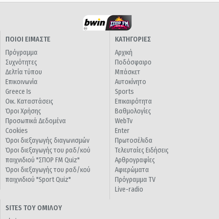
ΠΟΙΟΙ ΕΙΜΑΣΤΕ
ΚΑΤΗΓΟΡΙΕΣ
Πρόγραμμα
Αρχική
Συχνότητες
Ποδόσφαιρο
Δελτία τύπου
Μπάσκετ
Επικοινωνία
Αυτοκίνητο
Greece Is
Sports
Οικ. Καταστάσεις
Επικαιρότητα
Όροι Χρήσης
Βαθμολογίες
Προσωπικά Δεδομένα
WebTv
Cookies
Enter
Όροι διεξαγωγής διαγωνισμών
Πρωτοσέλιδα
Όροι διεξαγωγής του ραδ/κού
Τελευταίες Ειδήσεις
παιχνιδιού "ΣΠΟΡ FM Quiz"
Αρθρογραφίες
Όροι διεξαγωγής του ραδ/κού
Αφιερώματα
παιχνιδιού "Sport Quiz"
Πρόγραμμα TV
Live-radio
SITES ΤΟΥ ΟΜΙΛΟΥ