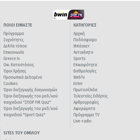
ΠΟΙΟΙ ΕΙΜΑΣΤΕ
ΚΑΤΗΓΟΡΙΕΣ
Πρόγραμμα
Αρχική
Συχνότητες
Ποδόσφαιρο
Δελτία τύπου
Μπάσκετ
Επικοινωνία
Αυτοκίνητο
Greece Is
Sports
Οικ. Καταστάσεις
Επικαιρότητα
Όροι Χρήσης
Βαθμολογίες
Προσωπικά Δεδομένα
WebTv
Cookies
Enter
Όροι διεξαγωγής διαγωνισμών
Πρωτοσέλιδα
Όροι διεξαγωγής του ραδ/κού
Τελευταίες Ειδήσεις
παιχνιδιού "ΣΠΟΡ FM Quiz"
Αρθρογραφίες
Όροι διεξαγωγής του ραδ/κού
Αφιερώματα
παιχνιδιού "Sport Quiz"
Πρόγραμμα TV
Live-radio
SITES ΤΟΥ ΟΜΙΛΟΥ