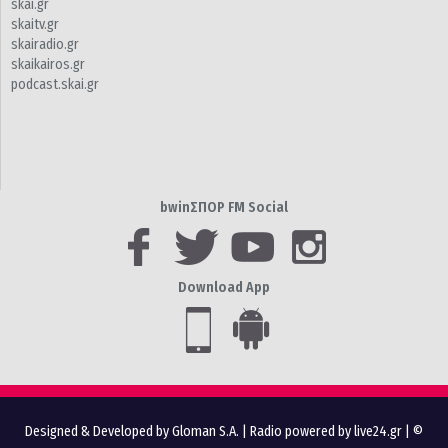
skai.gr
skaitv.gr
skairadio.gr
skaikairos.gr
podcast.skai.gr
bwinΣΠΟΡ FM Social
Download App
Designed & Developed by Gloman S.A.
|
Radio powered by live24.gr
| ©