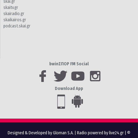
skai.gr
skaitv.gr
skairadio.gr
skaikairos.gr
podcast.skai.gr
bwinΣΠΟΡ FM Social
Download App
Designed & Developed by Gloman S.A.
|
Radio powered by live24.gr
| ©