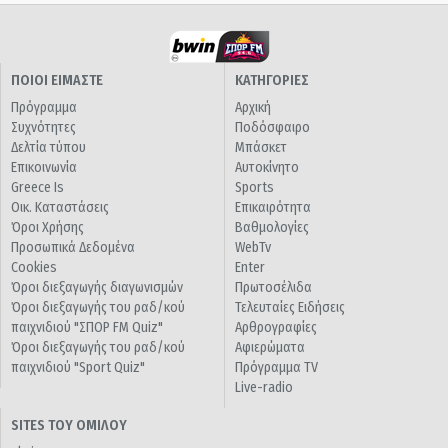
ΠΟΙΟΙ ΕΙΜΑΣΤΕ
ΚΑΤΗΓΟΡΙΕΣ
Πρόγραμμα
Αρχική
Συχνότητες
Ποδόσφαιρο
Δελτία τύπου
Μπάσκετ
Επικοινωνία
Αυτοκίνητο
Greece Is
Sports
Οικ. Καταστάσεις
Επικαιρότητα
Όροι Χρήσης
Βαθμολογίες
Προσωπικά Δεδομένα
WebTv
Cookies
Enter
Όροι διεξαγωγής διαγωνισμών
Πρωτοσέλιδα
Όροι διεξαγωγής του ραδ/κού
Τελευταίες Ειδήσεις
παιχνιδιού "ΣΠΟΡ FM Quiz"
Αρθρογραφίες
Όροι διεξαγωγής του ραδ/κού
Αφιερώματα
παιχνιδιού "Sport Quiz"
Πρόγραμμα TV
Live-radio
SITES ΤΟΥ ΟΜΙΛΟΥ