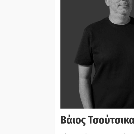
Βάιος Τσούτσικα