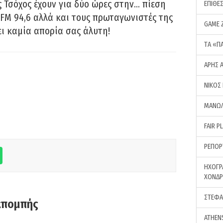
 Τσόχος έχουν για δύο ώρες στην… πίεση
ΕΠΙΘΕ
FM 94,6 αλλά και τους πρωταγωνιστές της
GAME 
ει καμία απορία σας άλυτη!
ΤA «Π
ΑΡΗΣ 
ΝΙΚΟΣ
ΜΑΝΩΛ
FAIR P
ΡΕΠΟΡ
ΗΧΟΓΡ
ΧΟΝΔ
ΣΤΕΦΑ
κπομπής
ATHEN