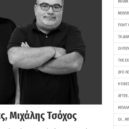
ΜΠΑΜ 
NEWS
FIGHT
ΤΑ ΔΙΑ
ΟΙ ΡΕ
THE E
ΔΥΟ Λ
Η ΕΦΕ
AFTER
ΜΠΑΛΑ
ς, Μιχάλης Τσόχος
ΟΙ… Μ