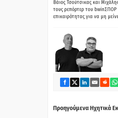
Βάιος Τσούτσικας και Μιχάλης
τους ρεπόρτερ του bwinΣΠΟΡ 
επικαιρότητας για να μη μείν
Προηγούμενα Ηχητικά Ε