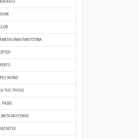
ΚΑΙ ΚΑΤΩ
ROOM
 CLUB
ΜΑΝΤΙΑ ΕΙΝΑΙ ΠΑΝΤΟΤΙΝΑ
ΠΟΡΤΕΡ
XPERTS
ΕΡΕΣ ΜΟΝΟ
ΣΗ ΤΗΣ ΤΡΙΤΗΣ
… ΡΑΔΙΟ
 ΜΕΤΑ ΜΟΥΣΙΚΗΣ
ΠΑΣΧΕΤΟΙ