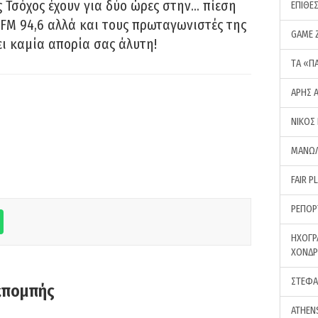
 Τσόχος έχουν για δύο ώρες στην… πίεση
ΕΠΙΘΕ
FM 94,6 αλλά και τους πρωταγωνιστές της
GAME 
ει καμία απορία σας άλυτη!
ΤA «Π
ΑΡΗΣ 
ΝΙΚΟΣ
ΜΑΝΩΛ
FAIR P
ΡΕΠΟΡ
ΗΧΟΓΡ
ΧΟΝΔ
ΣΤΕΦΑ
κπομπής
ATHEN