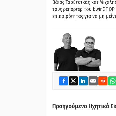
Βάιος Τσούτσικας και Μιχάλης
τους ρεπόρτερ του bwinΣΠΟΡ 
επικαιρότητας για να μη μείν
Προηγούμενα Ηχητικά Ε