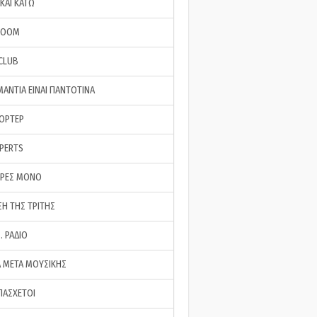
ΚΑΙ ΚΑΤΩ
ROOM
 CLUB
ΜΑΝΤΙΑ ΕΙΝΑΙ ΠΑΝΤΟΤΙΝΑ
ΠΟΡΤΕΡ
XPERTS
ΕΡΕΣ ΜΟΝΟ
ΣΗ ΤΗΣ ΤΡΙΤΗΣ
… ΡΑΔΙΟ
 ΜΕΤΑ ΜΟΥΣΙΚΗΣ
ΠΑΣΧΕΤΟΙ