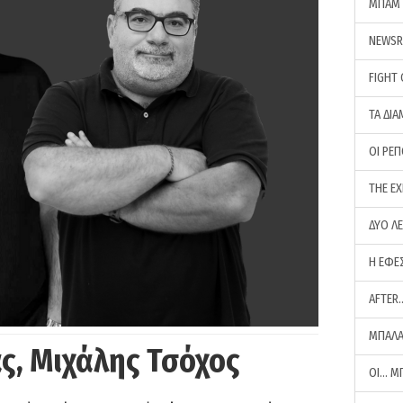
ΜΠΑΜ 
NEWS
FIGHT
ΤΑ ΔΙΑ
ΟΙ ΡΕ
THE E
ΔΥΟ Λ
Η ΕΦΕ
AFTER
ΜΠΑΛΑ
ς, Μιχάλης Τσόχος
ΟΙ… Μ