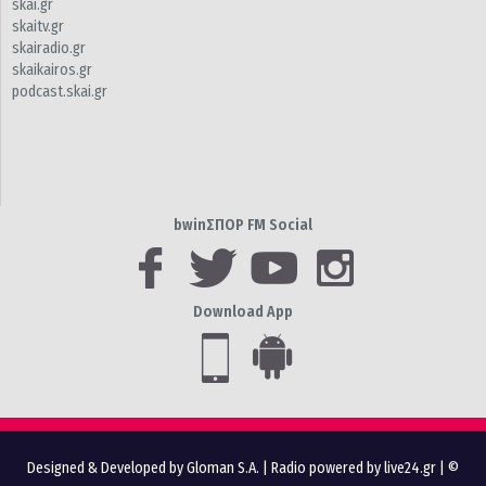
skai.gr
skaitv.gr
skairadio.gr
skaikairos.gr
podcast.skai.gr
bwinΣΠΟΡ FM Social
Download App
Designed & Developed by Gloman S.A.
|
Radio powered by live24.gr
| ©