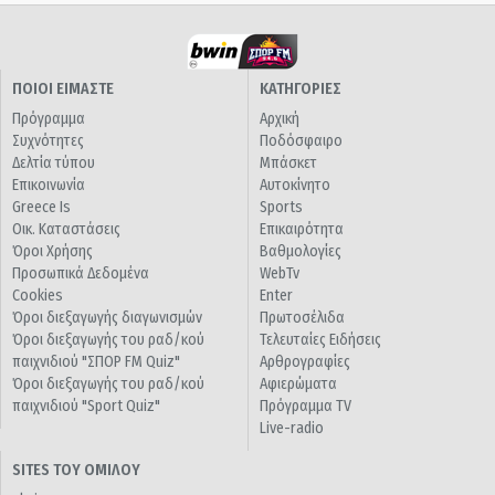
ΠΟΙΟΙ ΕΙΜΑΣΤΕ
ΚΑΤΗΓΟΡΙΕΣ
Πρόγραμμα
Αρχική
Συχνότητες
Ποδόσφαιρο
Δελτία τύπου
Μπάσκετ
Επικοινωνία
Αυτοκίνητο
Greece Is
Sports
Οικ. Καταστάσεις
Επικαιρότητα
Όροι Χρήσης
Βαθμολογίες
Προσωπικά Δεδομένα
WebTv
Cookies
Enter
Όροι διεξαγωγής διαγωνισμών
Πρωτοσέλιδα
Όροι διεξαγωγής του ραδ/κού
Τελευταίες Ειδήσεις
παιχνιδιού "ΣΠΟΡ FM Quiz"
Αρθρογραφίες
Όροι διεξαγωγής του ραδ/κού
Αφιερώματα
παιχνιδιού "Sport Quiz"
Πρόγραμμα TV
Live-radio
SITES ΤΟΥ ΟΜΙΛΟΥ