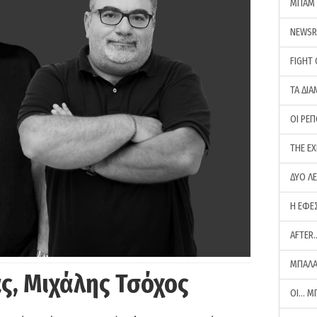
ΜΠΑΜ 
NEWS
FIGHT
ΤΑ ΔΙΑ
ΟΙ ΡΕ
THE E
ΔΥΟ Λ
Η ΕΦΕ
AFTER
ΜΠΑΛΑ
ς, Μιχάλης Τσόχος
ΟΙ… Μ