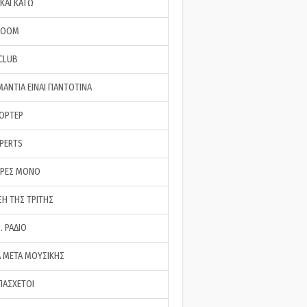
ΚΑΙ ΚΑΤΩ
ROOM
 CLUB
ΜΑΝΤΙΑ ΕΙΝΑΙ ΠΑΝΤΟΤΙΝΑ
ΠΟΡΤΕΡ
XPERTS
ΕΡΕΣ ΜΟΝΟ
ΣΗ ΤΗΣ ΤΡΙΤΗΣ
… ΡΑΔΙΟ
 ΜΕΤΑ ΜΟΥΣΙΚΗΣ
ΠΑΣΧΕΤΟΙ