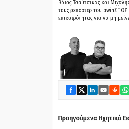
Βάιος Τσούτσικας και Μιχάλης
τους ρεπόρτερ του bwinΣΠΟΡ 
επικαιρότητας για να μη μείν
Προηγούμενα Ηχητικά Ε