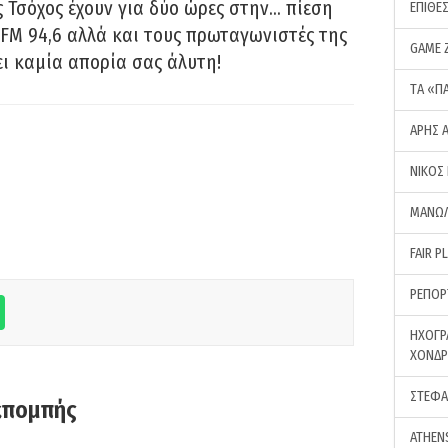
 Τσόχος έχουν για δύο ώρες στην… πίεση
ΕΠΙΘΕ
FM 94,6 αλλά και τους πρωταγωνιστές της
GAME 
ει καμία απορία σας άλυτη!
ΤA «Π
ΑΡΗΣ 
ΝΙΚΟΣ
ΜΑΝΩΛ
FAIR P
ΡΕΠΟΡ
ΗΧΟΓΡ
ΧΟΝΔ
ΣΤΕΦΑ
κπομπής
ATHEN