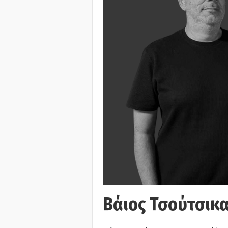
Βάιος Τσούτσικα