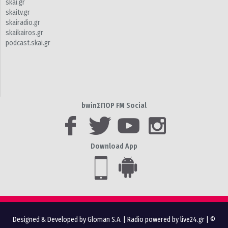
skai.gr
skaitv.gr
skairadio.gr
skaikairos.gr
podcast.skai.gr
bwinΣΠΟΡ FM Social
Download App
Designed & Developed by Gloman S.A.
|
Radio powered by live24.gr
| ©