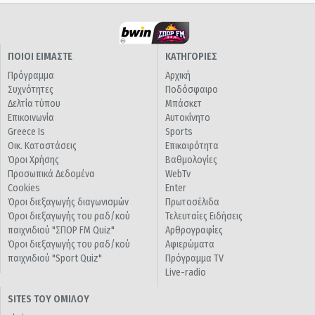
ΠΟΙΟΙ ΕΙΜΑΣΤΕ
ΚΑΤΗΓΟΡΙΕΣ
Πρόγραμμα
Αρχική
Συχνότητες
Ποδόσφαιρο
Δελτία τύπου
Μπάσκετ
Επικοινωνία
Αυτοκίνητο
Greece Is
Sports
Οικ. Καταστάσεις
Επικαιρότητα
Όροι Χρήσης
Βαθμολογίες
Προσωπικά Δεδομένα
WebTv
Cookies
Enter
Όροι διεξαγωγής διαγωνισμών
Πρωτοσέλιδα
Όροι διεξαγωγής του ραδ/κού
Τελευταίες Ειδήσεις
παιχνιδιού "ΣΠΟΡ FM Quiz"
Αρθρογραφίες
Όροι διεξαγωγής του ραδ/κού
Αφιερώματα
παιχνιδιού "Sport Quiz"
Πρόγραμμα TV
Live-radio
SITES ΤΟΥ ΟΜΙΛΟΥ