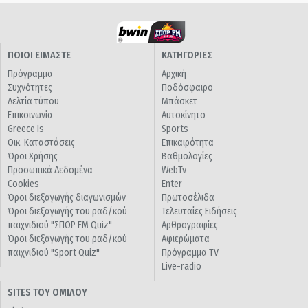
ΠΟΙΟΙ ΕΙΜΑΣΤΕ
ΚΑΤΗΓΟΡΙΕΣ
Πρόγραμμα
Αρχική
Συχνότητες
Ποδόσφαιρο
Δελτία τύπου
Μπάσκετ
Επικοινωνία
Αυτοκίνητο
Greece Is
Sports
Οικ. Καταστάσεις
Επικαιρότητα
Όροι Χρήσης
Βαθμολογίες
Προσωπικά Δεδομένα
WebTv
Cookies
Enter
Όροι διεξαγωγής διαγωνισμών
Πρωτοσέλιδα
Όροι διεξαγωγής του ραδ/κού
Τελευταίες Ειδήσεις
παιχνιδιού "ΣΠΟΡ FM Quiz"
Αρθρογραφίες
Όροι διεξαγωγής του ραδ/κού
Αφιερώματα
παιχνιδιού "Sport Quiz"
Πρόγραμμα TV
Live-radio
SITES ΤΟΥ ΟΜΙΛΟΥ