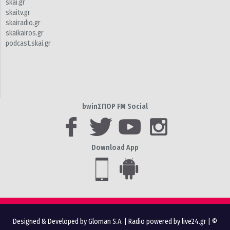
skai.gr
skaitv.gr
skairadio.gr
skaikairos.gr
podcast.skai.gr
bwinΣΠΟΡ FM Social
Download App
Designed & Developed by Gloman S.A.
|
Radio powered by live24.gr
| ©