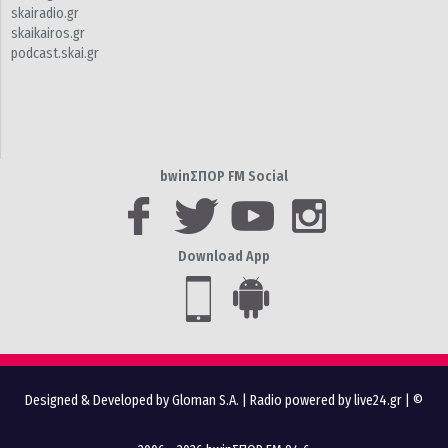
skairadio.gr
skaikairos.gr
podcast.skai.gr
bwinΣΠΟΡ FM Social
Download App
Designed & Developed by Gloman S.A.
|
Radio powered by live24.gr
| ©