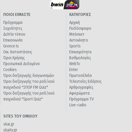
ΠΟΙΟΙ ΕΙΜΑΣΤΕ
ΚΑΤΗΓΟΡΙΕΣ
Πρόγραμμα
Αρχική
Συχνότητες
Ποδόσφαιρο
Δελτία τύπου
Μπάσκετ
Επικοινωνία
Αυτοκίνητο
Greece Is
Sports
Οικ. Καταστάσεις
Επικαιρότητα
Όροι Χρήσης
Βαθμολογίες
Προσωπικά Δεδομένα
WebTv
Cookies
Enter
Όροι διεξαγωγής διαγωνισμών
Πρωτοσέλιδα
Όροι διεξαγωγής του ραδ/κού
Τελευταίες Ειδήσεις
παιχνιδιού "ΣΠΟΡ FM Quiz"
Αρθρογραφίες
Όροι διεξαγωγής του ραδ/κού
Αφιερώματα
παιχνιδιού "Sport Quiz"
Πρόγραμμα TV
Live-radio
SITES ΤΟΥ ΟΜΙΛΟΥ
skai.gr
skaitv.gr