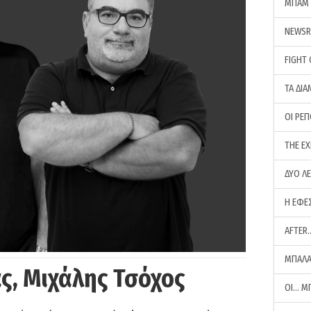
ΜΠΑΜ 
NEWS
FIGHT
ΤΑ ΔΙΑ
ΟΙ ΡΕ
THE E
ΔΥΟ Λ
Η ΕΦΕ
AFTER
ΜΠΑΛΑ
ς, Μιχάλης Τσόχος
ΟΙ… Μ