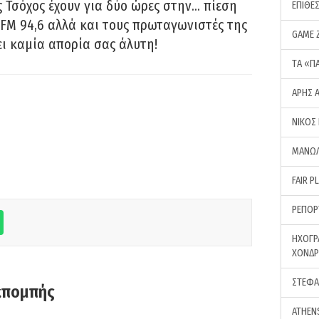
 Τσόχος έχουν για δύο ώρες στην… πίεση
ΕΠΙΘΕ
FM 94,6 αλλά και τους πρωταγωνιστές της
GAME 
ει καμία απορία σας άλυτη!
ΤA «Π
ΑΡΗΣ 
ΝΙΚΟΣ
ΜΑΝΩΛ
FAIR P
ΡΕΠΟΡ
ΗΧΟΓΡ
ΧΟΝΔ
ΣΤΕΦΑ
κπομπής
ATHEN