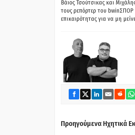
Βάιος Τσούτσικας και Μιχάλης
τους ρεπόρτερ του bwinΣΠΟΡ 
επικαιρότητας για να μη μείν
Προηγούμενα Ηχητικά Ε