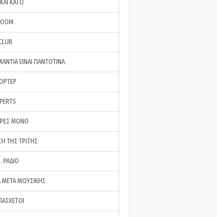
ΚΑΙ ΚΑΤΩ
ROOM
 CLUB
ΜΑΝΤΙΑ ΕΙΝΑΙ ΠΑΝΤΟΤΙΝΑ
ΠΟΡΤΕΡ
XPERTS
ΕΡΕΣ ΜΟΝΟ
ΣΗ ΤΗΣ ΤΡΙΤΗΣ
… ΡΑΔΙΟ
 ΜΕΤΑ ΜΟΥΣΙΚΗΣ
ΠΑΣΧΕΤΟΙ