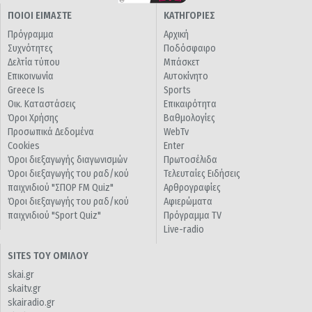
ΠΟΙΟΙ ΕΙΜΑΣΤΕ
ΚΑΤΗΓΟΡΙΕΣ
Πρόγραμμα
Αρχική
Συχνότητες
Ποδόσφαιρο
Δελτία τύπου
Μπάσκετ
Επικοινωνία
Αυτοκίνητο
Greece Is
Sports
Οικ. Καταστάσεις
Επικαιρότητα
Όροι Χρήσης
Βαθμολογίες
Προσωπικά Δεδομένα
WebTv
Cookies
Enter
Όροι διεξαγωγής διαγωνισμών
Πρωτοσέλιδα
Όροι διεξαγωγής του ραδ/κού
Τελευταίες Ειδήσεις
παιχνιδιού "ΣΠΟΡ FM Quiz"
Αρθρογραφίες
Όροι διεξαγωγής του ραδ/κού
Αφιερώματα
παιχνιδιού "Sport Quiz"
Πρόγραμμα TV
Live-radio
SITES ΤΟΥ ΟΜΙΛΟΥ
skai.gr
skaitv.gr
skairadio.gr