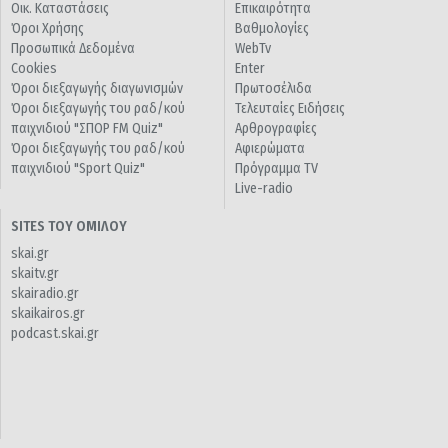
Οικ. Καταστάσεις
Επικαιρότητα
Όροι Χρήσης
Βαθμολογίες
Προσωπικά Δεδομένα
WebTv
Cookies
Enter
Όροι διεξαγωγής διαγωνισμών
Πρωτοσέλιδα
Όροι διεξαγωγής του ραδ/κού
Τελευταίες Ειδήσεις
παιχνιδιού "ΣΠΟΡ FM Quiz"
Αρθρογραφίες
Όροι διεξαγωγής του ραδ/κού
Αφιερώματα
παιχνιδιού "Sport Quiz"
Πρόγραμμα TV
Live-radio
SITES ΤΟΥ ΟΜΙΛΟΥ
skai.gr
skaitv.gr
skairadio.gr
skaikairos.gr
podcast.skai.gr