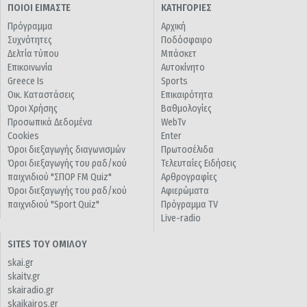
ΠΟΙΟΙ ΕΙΜΑΣΤΕ
ΚΑΤΗΓΟΡΙΕΣ
Πρόγραμμα
Αρχική
Συχνότητες
Ποδόσφαιρο
Δελτία τύπου
Μπάσκετ
Επικοινωνία
Αυτοκίνητο
Greece Is
Sports
Οικ. Καταστάσεις
Επικαιρότητα
Όροι Χρήσης
Βαθμολογίες
Προσωπικά Δεδομένα
WebTv
Cookies
Enter
Όροι διεξαγωγής διαγωνισμών
Πρωτοσέλιδα
Όροι διεξαγωγής του ραδ/κού
Τελευταίες Ειδήσεις
παιχνιδιού "ΣΠΟΡ FM Quiz"
Αρθρογραφίες
Όροι διεξαγωγής του ραδ/κού
Αφιερώματα
παιχνιδιού "Sport Quiz"
Πρόγραμμα TV
Live-radio
SITES ΤΟΥ ΟΜΙΛΟΥ
skai.gr
skaitv.gr
skairadio.gr
skaikairos.gr