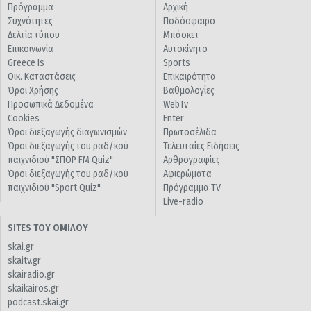
Πρόγραμμα
Αρχική
Συχνότητες
Ποδόσφαιρο
Δελτία τύπου
Μπάσκετ
Επικοινωνία
Αυτοκίνητο
Greece Is
Sports
Οικ. Καταστάσεις
Επικαιρότητα
Όροι Χρήσης
Βαθμολογίες
Προσωπικά Δεδομένα
WebTv
Cookies
Enter
Όροι διεξαγωγής διαγωνισμών
Πρωτοσέλιδα
Όροι διεξαγωγής του ραδ/κού
Τελευταίες Ειδήσεις
παιχνιδιού "ΣΠΟΡ FM Quiz"
Αρθρογραφίες
Όροι διεξαγωγής του ραδ/κού
Αφιερώματα
παιχνιδιού "Sport Quiz"
Πρόγραμμα TV
Live-radio
SITES ΤΟΥ ΟΜΙΛΟΥ
skai.gr
skaitv.gr
skairadio.gr
skaikairos.gr
podcast.skai.gr